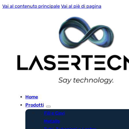
Vai al contenuto principale
Vai al piè di pagina
Home
Prodotti
Fili e Cavi
Metallo