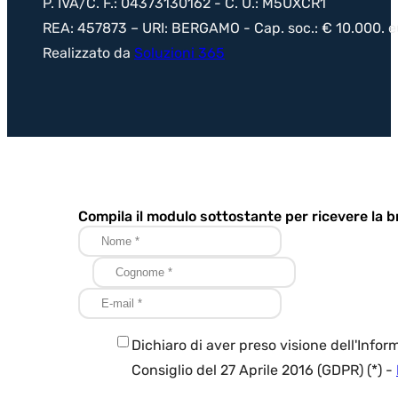
P. IVA/C. F.: 04373130162 - C. U.: M5UXCR1
REA: 457873 – URI: BERGAMO - Cap. soc.: € 10.000. eur
Realizzato da
Soluzioni 365
Compila il modulo sottostante per ricevere la 
Dichiaro di aver preso visione dell'Inf
Consiglio del 27 Aprile 2016 (GDPR) (*) -