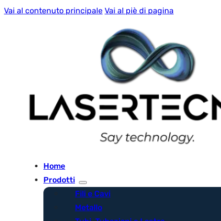
Vai al contenuto principale
Vai al piè di pagina
Home
Prodotti
Fili e Cavi
Metallo